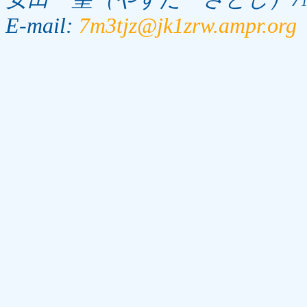
E-mail:
7m3tjz@jk1zrw.ampr.org