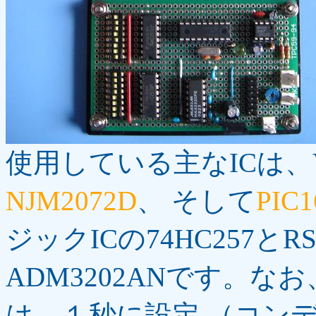
使用している主なICは、
NJM2072D
、 そして
PIC1
ジックICの74HC257と
ADM3202ANです。な
は、１秒に設定 （コン