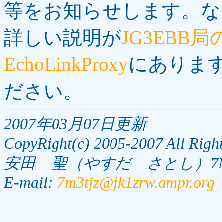
等をお知らせします。な
詳しい説明が
JG3EBB
EchoLinkProxy
にありま
ださい。
2007年03月07日更新
CopyRight(c) 2005-2007 All Right
安田 聖（やすだ さとし）7M
E-mail:
7m3tjz@jk1zrw.ampr.org